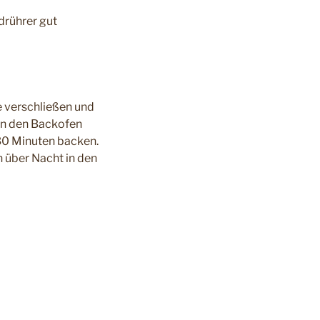
drührer gut
e verschließen und
in den Backofen
30 Minuten backen.
 über Nacht in den