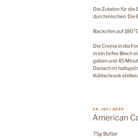
Die Zutaten für die
durchmischen. Die E
Backofen auf 180°C 
Die Creme in die Fo
in ein tiefes Blec
geben und 45 Minut
Danach im halbgeöf
Kühlschrank stellen
VERÖFFENTLICHT
14. JULI 2020
AM
American C
75g Butter