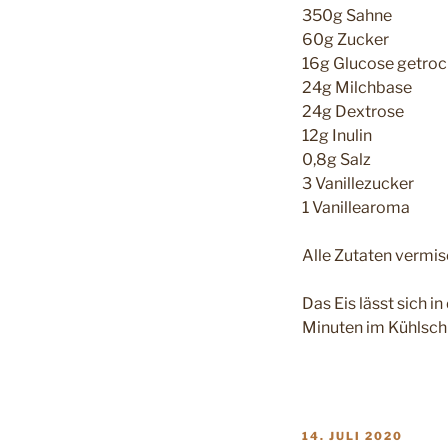
350g Sahne
60g Zucker
16g Glucose getroc
24g Milchbase
24g Dextrose
12g Inulin
0,8g Salz
3 Vanillezucker
1 Vanillearoma
Alle Zutaten vermis
Das Eis lässt sich 
Minuten im Kühlsch
VERÖFFENTLICHT
14. JULI 2020