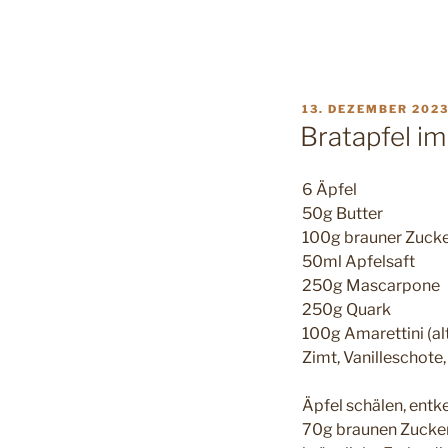
VERÖFFENTLICHT
13. DEZEMBER 202
AM
Bratapfel i
6 Äpfel
50g Butter
100g brauner Zuck
50ml Apfelsaft
250g Mascarpone
250g Quark
100g Amarettini (al
Zimt, Vanilleschote,
Äpfel schälen, entk
70g braunen Zucker 