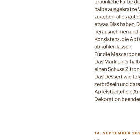
bräunliche Farbe di
halbe ausgekratze 
zugeben, alles gut d
etwas Biss haben. D
herausnehmen und d
Konsistenz, die Apf
abkühlen lassen.
Für die Mascarpon
Das Mark einer halb
einen Schuss Zitron
Das Dessert wie fol
zerbröseln und dar
Apfelstückchen, Am
Dekoration beende
VERÖFFENTLICHT
14. SEPTEMBER 20
AM