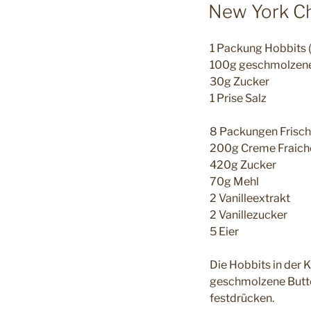
AM
New York C
1 Packung Hobbits 
100g geschmolzene
30g Zucker
1 Prise Salz
8 Packungen Frisc
200g Creme Fraich
420g Zucker
70g Mehl
2 Vanilleextrakt
2 Vanillezucker
5 Eier
Die Hobbits in der 
geschmolzene Butte
festdrücken.