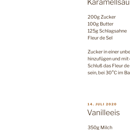
Karamellsa
200g Zucker
100g Butter
125g Schlagsahne
Fleur de Sel
Zucker in einer unb
hinzufügen und mit 
Schluß das Fleur de 
sein, bei 30°C im B
VERÖFFENTLICHT
14. JULI 2020
AM
Vanilleeis
350g Milch