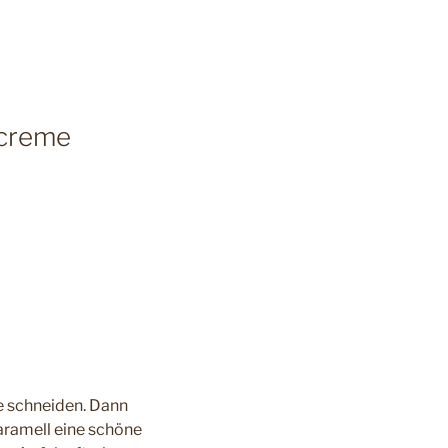
ecreme
ke schneiden. Dann
Karamell eine schöne