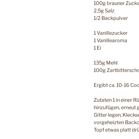
100g brauner Zuck
2,5g Salz
1/2 Backpulver
1 Vanillezucker
1 Vanillearoma
1 Ei
135g Mehl
100g Zartbittersch
Ergibt ca. 10-16 Co
Zutaten 1 in einer 
hinzufügen, erneut 
Gitter legen, Kleck
vorgeheizten Backo
Topf etwas platt dr