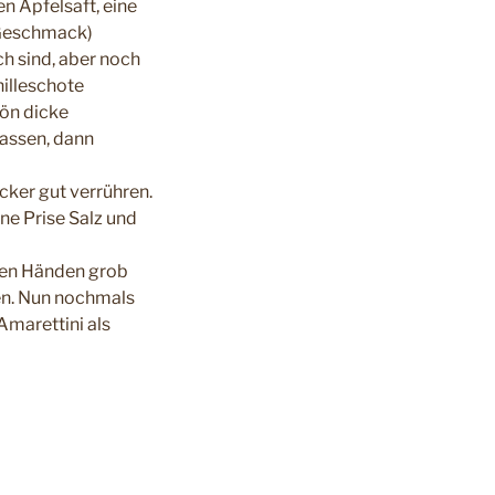
n Apfelsaft, eine
 Geschmack)
ch sind, aber noch
nilleschote
hön dicke
lassen, dann
er gut verrühren.
ne Prise Salz und
 den Händen grob
en. Nun nochmals
marettini als