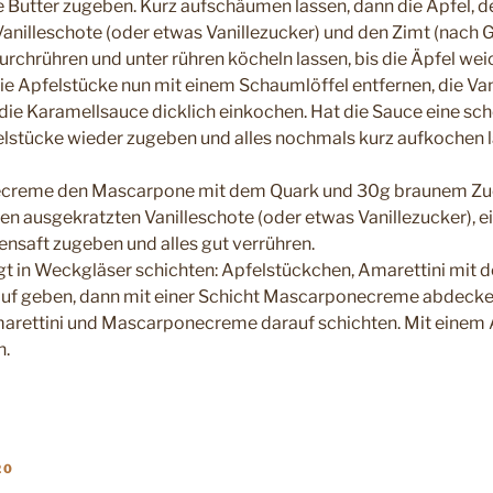
e Butter zugeben. Kurz aufschäumen lassen, dann die Äpfel, de
Vanilleschote (oder etwas Vanillezucker) und den Zimt (nach
urchrühren und unter rühren köcheln lassen, bis die Äpfel wei
ie Apfelstücke nun mit einem Schaumlöffel entfernen, die Va
ie Karamellsauce dicklich einkochen. Hat die Sauce eine sc
elstücke wieder zugeben und alles nochmals kurz aufkochen 
ecreme den Mascarpone mit dem Quark und 30g braunem Zuck
en ausgekratzten Vanilleschote (oder etwas Vanillezucker), ei
ensaft zugeben und alles gut verrühren.
gt in Weckgläser schichten: Apfelstückchen, Amarettini mit
auf geben, dann mit einer Schicht Mascarponecreme abdeck
arettini und Mascarponecreme darauf schichten. Mit einem A
n.
20