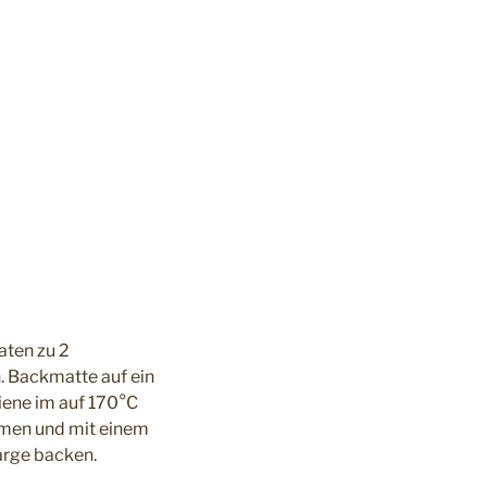
aten zu 2
. Backmatte auf ein
hiene im auf 170°C
hmen und mit einem
arge backen.