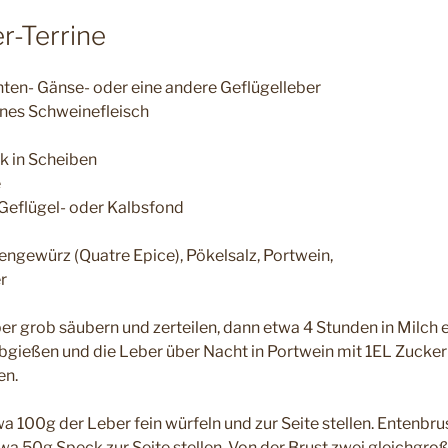
r-Terrine
ten- Gänse- oder eine andere Geflügelleber
es Schweinefleisch
k in Scheiben
e
Geflügel- oder Kalbsfond
tengewürz (Quatre Epice), Pökelsalz, Portwein,
r
ber grob säubern und zerteilen, dann etwa 4 Stunden in Milch 
bgießen und die Leber über Nacht in Portwein mit 1EL Zucke
en.
a 100g der Leber fein würfeln und zur Seite stellen. Entenbr
wa 50g Speck zur Seite stellen. Von der Brust zwei gleichgroße