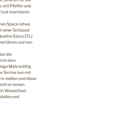
, mit Pfeffer und
Fond marinieren.
chen Speck (etwa
n einer Schüssel
Quattre Epice 1TL)
verrühren und nun
Nun die
d mit dem
nige Male kräftig
e Terrine nun mit
rm stellen und diese
luft im hohen
 dem Wasserbad
tellen und