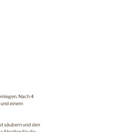
einlegen. Nach 4
r und einem
ust säubern und den
 Streifen für die