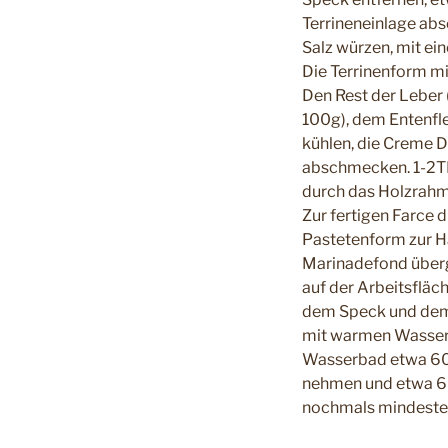
Terrineneinlage abs
Salz würzen, mit ei
Die Terrinenform mi
Den Rest der Leber 
100g), dem Entenfle
kühlen, die Creme D
abschmecken. 1-2TL 
durch das Holzrahme
Zur fertigen Farce 
Pastetenform zur Hä
Marinadefond übergi
auf der Arbeitsfläch
dem Speck und dem D
mit warmen Wasser 
Wasserbad etwa 60 
nehmen und etwa 6 
nochmals mindesten