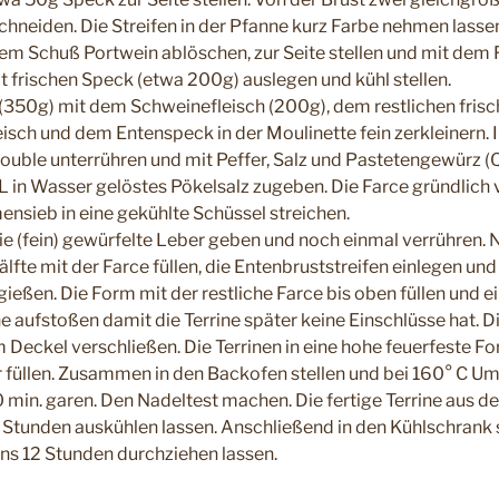
chneiden. Die Streifen in der Pfanne kurz Farbe nehmen lassen
nem Schuß Portwein ablöschen, zur Seite stellen und mit dem 
t frischen Speck (etwa 200g) auslegen und kühl stellen.
(350g) mit dem Schweinefleisch (200g), dem restlichen fris
isch und dem Entenspeck in der Moulinette fein zerkleinern. I
ouble unterrühren und mit Peffer, Salz und Pastetengewürz (
in Wasser gelöstes Pökelsalz zugeben. Die Farce gründlich 
nsieb in eine gekühlte Schüssel streichen.
die (fein) gewürfelte Leber geben und noch einmal verrühren. 
lfte mit der Farce füllen, die Entenbruststreifen einlegen un
eßen. Die Form mit der restliche Farce bis oben füllen und ei
e aufstoßen damit die Terrine später keine Einschlüsse hat. Di
eckel verschließen. Die Terrinen in eine hohe feuerfeste Fo
füllen. Zusammen in den Backofen stellen und bei 160° C Um
min. garen. Den Nadeltest machen. Die fertige Terrine aus
Stunden auskühlen lassen. Anschließend in den Kühlschrank s
s 12 Stunden durchziehen lassen.