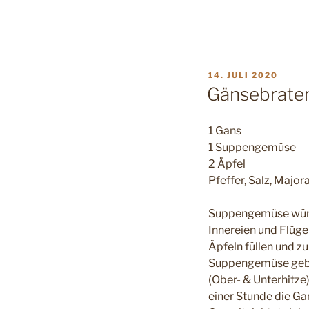
VERÖFFENTLICHT
14. JULI 2020
AM
Gänsebraten
1 Gans
1 Suppengemüse
2 Äpfel
Pfeffer, Salz, Major
Suppengemüse würfe
Innereien und Flügel
Äpfeln füllen und z
Suppengemüse geben
(Ober- & Unterhitze
einer Stunde die Ga