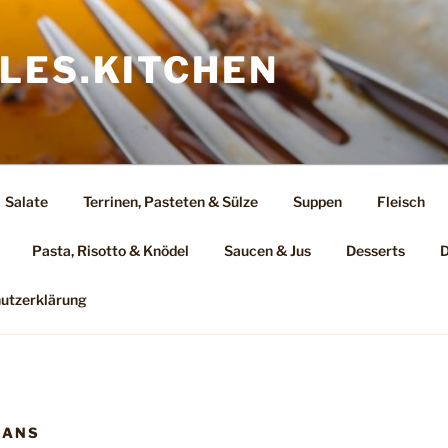
LES.KITCHEN
Salate
Terrinen, Pasteten & Sülze
Suppen
Fleisch
Pasta, Risotto & Knödel
Saucen & Jus
Desserts
D
utzerklärung
GANS