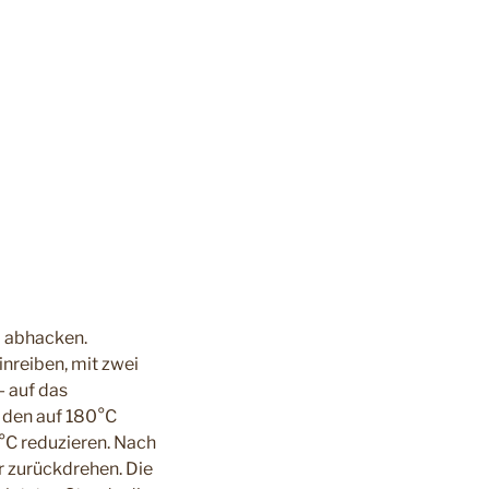
l abhacken.
inreiben, mit zwei
- auf das
 den auf 180°C
0°C reduzieren. Nach
r zurückdrehen. Die