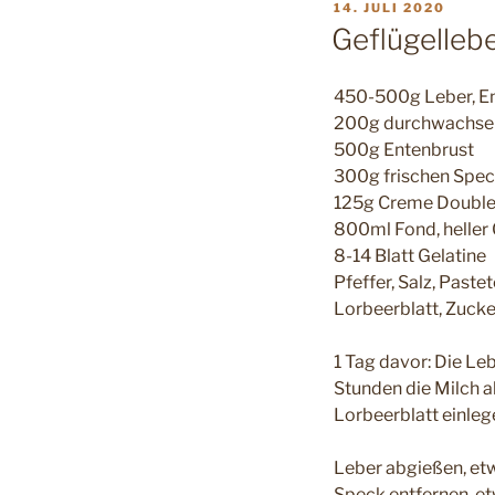
VERÖFFENTLICHT
14. JULI 2020
AM
Geflügellebe
450-500g Leber, En
200g durchwachsen
500g Entenbrust
300g frischen Spec
125g Creme Doubl
800ml Fond, heller 
8-14 Blatt Gelatine
Pfeffer, Salz, Paste
Lorbeerblatt, Zucke
1 Tag davor: Die Le
Stunden die Milch a
Lorbeerblatt einleg
Leber abgießen, etw
Speck entfernen, et