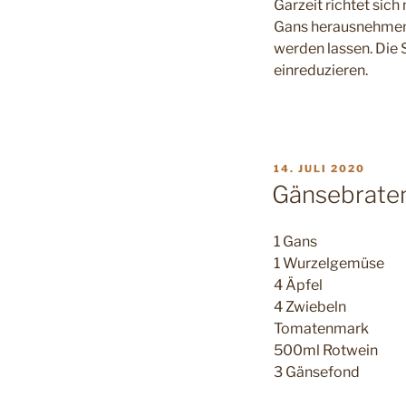
Garzeit richtet sich
Gans herausnehmen,
werden lassen. Die 
einreduzieren.
VERÖFFENTLICHT
14. JULI 2020
AM
Gänsebraten
1 Gans
1 Wurzelgemüse
4 Äpfel
4 Zwiebeln
Tomatenmark
500ml Rotwein
3 Gänsefond