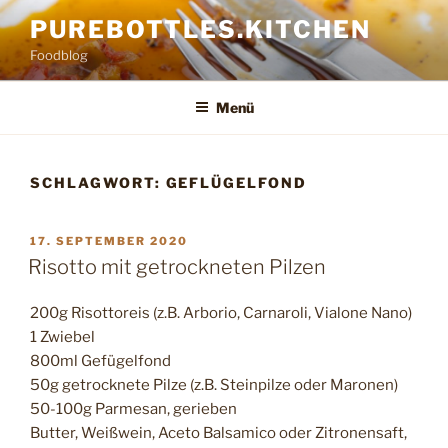
Zum
PUREBOTTLES.KITCHEN
Inhalt
Foodblog
springen
Menü
SCHLAGWORT:
GEFLÜGELFOND
VERÖFFENTLICHT
17. SEPTEMBER 2020
AM
Risotto mit getrockneten Pilzen
200g Risottoreis (z.B. Arborio, Carnaroli, Vialone Nano)
1 Zwiebel
800ml Gefügelfond
50g getrocknete Pilze (z.B. Steinpilze oder Maronen)
50-100g Parmesan, gerieben
Butter, Weißwein, Aceto Balsamico oder Zitronensaft,