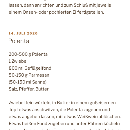
lassen, dann anrichten und zum Schluß mit jeweils
einem Onsen- oder pochierten Ei fertigstellen.
VERÖFFENTLICHT
14. JULI 2020
AM
Polenta
200-500 g Polenta
1 Zwiebel
800 ml Geflügelfond
50-150 g Parmesan
(50-150 ml Sahne)
Salz, Pfeffer, Butter
Zwiebel fein würfeln, in Butter in einem gußeisernen
Topf etwas anschwitzen, die Polenta zugeben und
etwas angehen lassen, mit etwas Weißwein ablöschen.
Etwas heißen Fond zugeben und unter Rühren köcheln