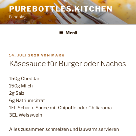
Zum
PUREBOTTLES.KITCHEN
Inhalt
Foodblog
springen
Menü
VERÖFFENTLICHT
14. JULI 2020
VON
MARK
AM
Käsesauce für Burger oder Nachos
150g Cheddar
150g Milch
2g Salz
6g Natriumcitrat
1EL Scharfe Sauce mit Chipotle oder Chiliaroma
3EL Weisswein
Alles zusammen schmelzen und lauwarm servieren