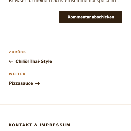
Browser für meinen nächsten Kommentar speichern.
Beitragsnavigation
Vorheriger
ZURÜCK
Beitrag
Chiliöl Thai-Style
Nächster
WEITER
Beitrag
Pizzasauce
KONTAKT & IMPRESSUM