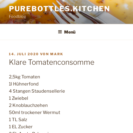
Zum
PUREBOTTLES.KITCHEN
Inhalt
Foodblog
springen
Menü
VERÖFFENTLICHT
14. JULI 2020
VON
MARK
AM
Klare Tomatenconsomme
2,5kg Tomaten
1l Hühnerfond
4 Stangen Staudensellerie
1 Zwiebel
2 Knoblauchzehen
50ml trockener Wermut
1 TL Salz
1 EL Zucker