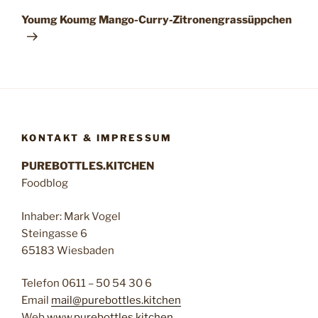
Beitrag
Youmg Koumg Mango-Curry-Zitronengrassüppchen
KONTAKT & IMPRESSUM
PUREBOTTLES.KITCHEN
Foodblog
Inhaber: Mark Vogel
Steingasse 6
65183 Wiesbaden
Telefon 0611 – 50 54 30 6
Email
mail@purebottles.kitchen
Web
www.purebottles.kitchen