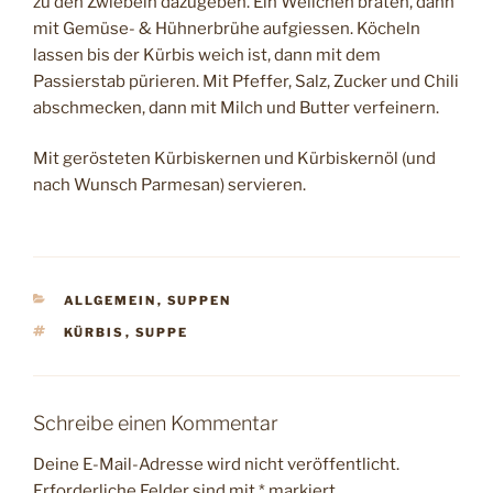
zu den Zwiebeln dazugeben. Ein Weilchen braten, dann
mit Gemüse- & Hühnerbrühe aufgiessen. Köcheln
lassen bis der Kürbis weich ist, dann mit dem
Passierstab pürieren. Mit Pfeffer, Salz, Zucker und Chili
abschmecken, dann mit Milch und Butter verfeinern.
Mit gerösteten Kürbiskernen und Kürbiskernöl (und
nach Wunsch Parmesan) servieren.
KATEGORIEN
ALLGEMEIN
,
SUPPEN
SCHLAGWÖRTER
KÜRBIS
,
SUPPE
Schreibe einen Kommentar
Deine E-Mail-Adresse wird nicht veröffentlicht.
Erforderliche Felder sind mit
*
markiert