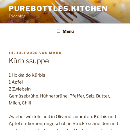
Zum
PUREBOTTLES.KITCHEN
Inhalt
Foodblog
springen
Menü
VERÖFFENTLICHT
14. JULI 2020
VON
MARK
AM
Kürbissuppe
1 Hokkaido Kürbis
1 Apfel
2 Zwiebeln
Gemüsebrühe, Hühnerbrühe, Pfeffer, Salz, Butter,
Milch, Chili
Zwiebel würfeln und in Olivenöl anbraten. Kürbis und
Apfel entkernen, ungeschält in Stücke schneiden und