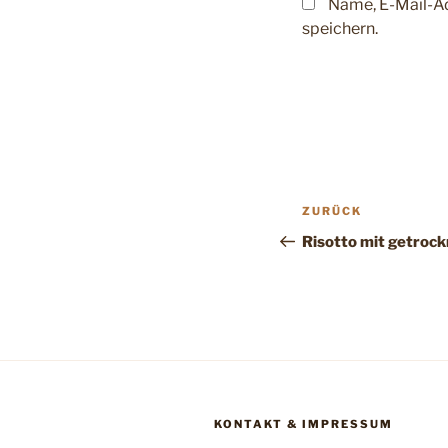
Name, E-Mail-A
speichern.
Beitragsnav
Vorheriger
ZURÜCK
Beitrag
Risotto mit getroc
KONTAKT & IMPRESSUM