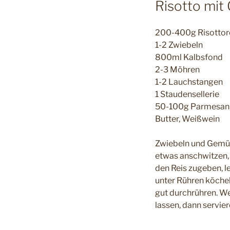
Risotto mi
200-400g Risottorei
1-2 Zwiebeln
800ml Kalbsfond
2-3 Möhren
1-2 Lauchstangen
1 Staudensellerie
50-100g Parmesan,
Butter, Weißwein
Zwiebeln und Gemüse
etwas anschwitzen,
den Reis zugeben, l
unter Rühren köche
gut durchrühren. We
lassen, dann servier