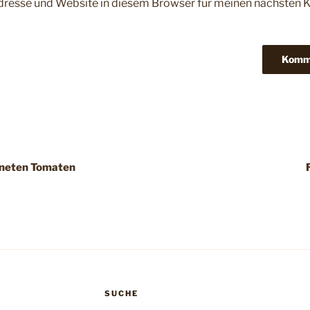
dresse und Website in diesem Browser für meinen nächsten
igation
kneten Tomaten
SUCHE