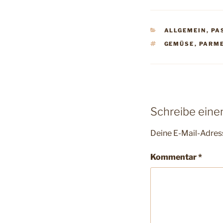
KATEGORIEN
ALLGEMEIN
,
PA
SCHLAGWÖRTE
GEMÜSE
,
PARM
Schreibe ein
Deine E-Mail-Adress
Kommentar
*