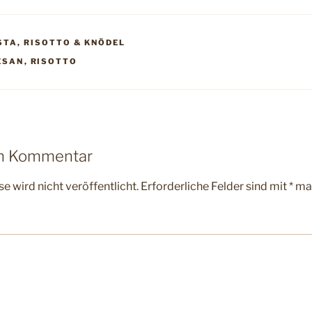
STA, RISOTTO & KNÖDEL
R
ESAN
,
RISOTTO
en Kommentar
e wird nicht veröffentlicht.
Erforderliche Felder sind mit
*
mar