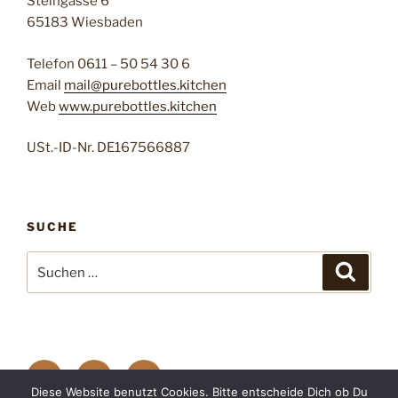
Steingasse 6
65183 Wiesbaden
Telefon 0611 – 50 54 30 6
Email
mail@purebottles.kitchen
Web
www.purebottles.kitchen
USt.-ID-Nr. DE167566887
SUCHE
Suchen
Suche
nach:
Facebook
Instagram
E-
Diese Website benutzt Cookies. Bitte entscheide Dich ob Du
Mail