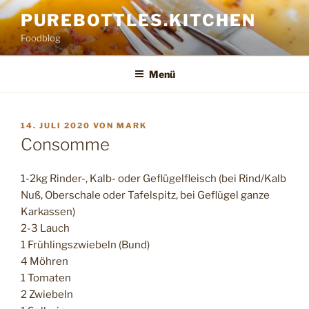
Zum
PUREBOTTLES.KITCHEN
Inhalt
Foodblog
springen
Menü
VERÖFFENTLICHT
14. JULI 2020
VON
MARK
AM
Consomme
1-2kg Rinder-, Kalb- oder Geflügelfleisch (bei Rind/Kalb
Nuß, Oberschale oder Tafelspitz, bei Geflügel ganze
Karkassen)
2-3 Lauch
1 Frühlingszwiebeln (Bund)
4 Möhren
1 Tomaten
2 Zwiebeln