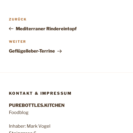
Beitragsnavigation
Vorheriger
ZURÜCK
Beitrag
Mediterraner Rindereintopf
Nächster
WEITER
Beitrag
Geflügelleber-Terrine
KONTAKT & IMPRESSUM
PUREBOTTLES.KITCHEN
Foodblog
Inhaber: Mark Vogel